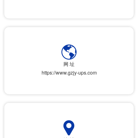
网 址
https://www.gzjy-ups.com